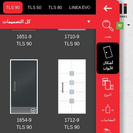
TLS 90
TLS 50
TLS 80
LINEA EVO
ALULINE
CRYS
1654-9
انقر لعرض
الجانب الداخلي
1651-9
1710-9
بحث
TLS 90
TLS 90
أشكال
الأبواب
النوع
1654-9
1712-9
المقاسات
TLS 90
TLS 90